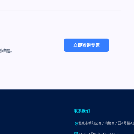
立即咨询专家
别难题。
联系我们
北京市朝阳区百子湾路百子园4号楼A
location_on
mail
service@yitianxinda.com