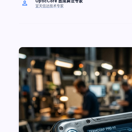
OpticCore 首席算法专家
person
宜天信达技术专家