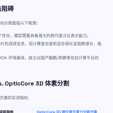
法阻碍
动分割面临以下瓶颈：
个性化，模型需要具备强大的跨尺度泛化表示能力。
间切片的连续信息，但计算复杂度和显存吞吐呈指数增长，极
UDA 环境编译，缺乏对国产鲲鹏/昇腾等信创计算平台的
OpticCore 3D 体素分割
流方案的实测指标：
级级联网络
OpticCore 3D 跨尺度注意力分割方案