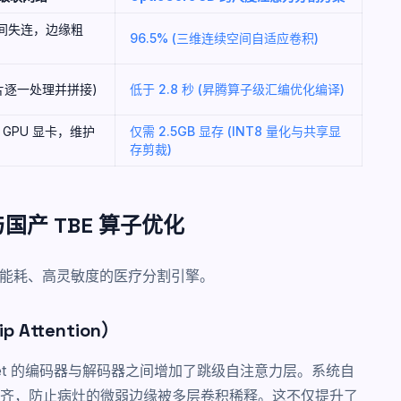
于层间失连，边缘粗
96.5% (三维连续空间自适应卷积)
切片逐一处理并拼接)
低于 2.8 秒 (昇腾算子级汇编优化编译)
GPU 显卡，维护
仅需 2.5GB 显存 (INT8 量化与共享显
存剪裁)
产 TBE 算子优化
低能耗、高灵敏度的医疗分割引擎。
 Attention）
et 的编码器与解码器之间增加了跳级自注意力层。系统自
齐，防止病灶的微弱边缘被多层卷积稀释。这不仅提升了