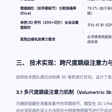
微细病灶（如早期结节）分割准确率
78.2% (由
(Dice)
糙)
单例 3D 序列（200+切片）全自动重
平均 45 秒 (
建耗时
必须使用高能耗 
医院边缘机房算力要求
成本高
三、 技术实现：跨尺度跳级注意力与国
自研技术团队通过对经典 3D 卷积进行优化，设计了
3.1 多尺度跳级注意力机制（Volumetric Skip
为捕捉隐藏在海量体素中的早期结节，模型在 3D UN
动对深层高阶语义与浅层低分辨率物理细节进行空间对