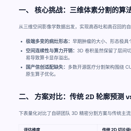
一、 核心挑战：三维体素分割的算
从三维空间影像学数据出发，实现高吞吐和高召回的自
极端多变的病灶形态：
早期肿瘤的大小、形态极具
空间连续性与算力开销：
3D 卷积虽然保留了层
易导致算卡显存溢出。
国产信创适配缺失：
多数开源医疗分割架构围绕 C
原生算子优化。
二、 方案对比：传统 2D 轮廓预测 vs. 
下表量化对比了自研团队 3D 精密分割方案与传统主
评估维度
传统 2D 切片