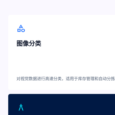
category
图像分类
对视觉数据进行高速分类，适用于库存管理和自动分拣
architecture