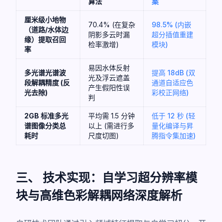
算法
案
厘米级小地物
70.4% (在复杂
98.5% (内嵌
（道路/水体边
阴影多云时漏
超分插值重建
缘）提取召回
检率激增)
模块)
率
易因水体反射
多光谱光谱波
提高 18dB (双
光及浮云遮盖
段解耦精度 (反
通道自适应色
产生假阳性误
光去除)
彩校正网络)
判
2GB 标准多光
平均需 1.5 分钟
低于 12 秒 (轻
谱图像分类总
以上 (需进行多
量化编译与昇
耗时
尺度切图)
腾指令集加速)
三、 技术实现：自学习超分辨率模
块与高维色彩解耦网络深度解析