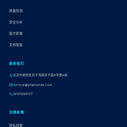
质量检测
安全分析
医疗影像
文档智能
联系我们
北京市朝阳区百子湾路百子园4号楼A座
location_on
mail
service@yitianxinda.com
call
18101296137
法律政策
隐私政策