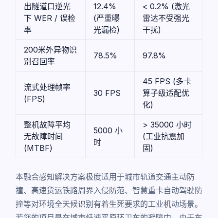
出隧道口逆光
12.4%
< 0.2% (激光
下 WER / 误检
(严重曝
雷达不受强光
率
光漏检)
干扰)
200米外异物识
78.5%
97.8%
别召回率
45 FPS (多卡
流式处理帧率
30 FPS
算子级适配优
(FPS)
化)
整机故障平均
> 35000 小时
5000 小
无故障时间
(工业抗震加
时
(MTBF)
固)
本融合感知解决方案极度适用于城市轨道交通主动防
撞、高速货运铁路周界入侵防范、智慧重卡自动驾驶防
撞等对环境全天候识别有着生死要求的工业机动场景。
若您的项目是在城市低速平原环卫车的避障中，由于车