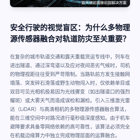
安全行驶的视觉盲区：为什么多物理
源传感器融合对轨道防灾至关重要？
在复杂的城市轨道交通和露天重载货运专线中，列车在
进出隧道、通过深弯道以及应对夜间恶劣气候时，司机
的物理视距往往受到严苛限制。当路轨前方发生接触网
塌落、突发碎石滑落或野生动物闯入时，仅依赖单目或
双目可见光相机极易因为光线骤变（如出隧道口的强烈
耀斑）或大雾天气而造成误检和漏检。引入三维激光雷
达（LiDAR）与高清相机的多物理源传感器融合算法，
能在三维空间中对路况进行毫秒级深度感知。由于机车
避障要求具备零网络依赖的高可靠性，该算法必须完全
在机载边缘算力中独立完成物理层面的运算融合。