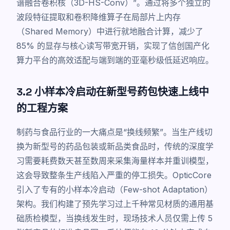
谱融合卷积核（3D-HS-Conv）”。通过将多个独立的
波段特征提取和卷积降维算子在局部片上内存
（Shared Memory）中进行就地融合计算，减少了
85% 的显存与核心读写带宽开销，实现了信创国产化
算力平台的高效适配与端到端的亚毫秒级低延迟响应。
3.2 小样本冷启动在新型号药包快速上线中
的工程方案
制药与食品行业的一大痛点是“换线频繁”。当生产线切
换为新型号的药品包装或新品类食品时，传统的深度学
习需要耗费数天甚至数周来采集海量样本并重训模型，
这会导致整条生产线陷入严重的停工损失。OpticCore
引入了专有的小样本冷启动（Few-shot Adaptation）
架构。我们构建了预先学习过上千种常见材质的通用基
础质检模型，当换线发生时，现场技术人员仅需上传 5