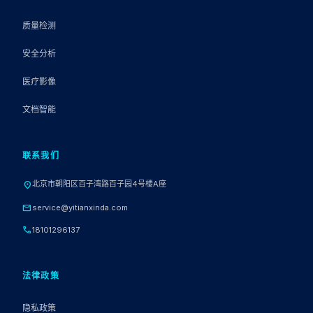
质量检测
安全分析
医疗影像
文档智能
联系我们
北京市朝阳区百子湾路百子园4号楼A座
location_on
mail
service@yitianxinda.com
call
18101296137
法律政策
隐私政策