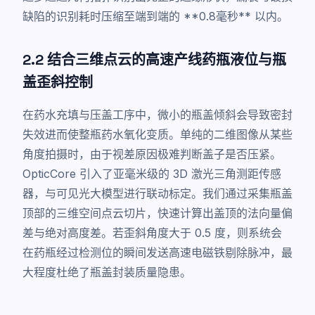
缺陷的识别耗时压缩至端到端的 **0.8毫秒** 以内。
2.2 结合三维点云的高速产线药瓶液位与瓶
盖歪斜控制
在药水充填与压盖工序中，微小的瓶盖倾斜会导致密封
失效进而使整瓶药水氧化变质。单纯的二维图像从某些
角度拍摄时，由于视差原因极难判断盖子是否压紧。
OpticCore 引入了亚毫米级的 3D 激光三角测距传感
器，与可见光大模型进行联动标定。我们通过采集瓶盖
顶部的三维空间点云切片，快速计算出盖顶的法向量偏
差与绝对高度差。若歪斜角度大于 0.5 度，则系统会
在药瓶经过检测位的瞬间发送高速电磁铁剔除脉冲，最
大程度杜绝了瓶盖封装质量隐患。