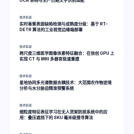
OCR 条码与生产日期文字识别适配
技术实战
实时香蕉表面缺陷检测与成熟度分级：基于 RT-
DETR 算法的工业视觉边缘端部署
技术实战
跨尺度三维医学图像体素特征融合：在信创 GPU 上
实现 CT 与 MRI 多器官极速重建
技术实战
星地协同多光谱数据去耦技术：大范围农作物逆境
分析与水分胁迫精准预警系统
技术实战
细粒度特征表征学习在无人货架防损系统中的应
用：叠压遮挡下的 SKU 毫米级搜寻算法