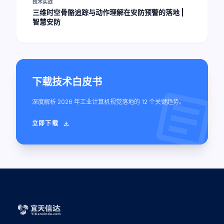
技术实战
三维时空骨骼追踪与动作理解在安防预警的落地 |
智慧安防
下载技术白皮书
article
深度解析 2026 年工业计算机视觉落地的 12 个关键趋势。
立即下载
download