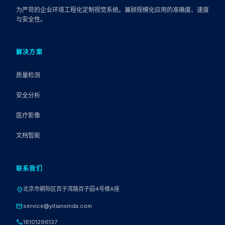
为严苛的企业环境工程化定制视觉系统。兼顾规模化应用的准确度、速度
与安全性。
解决方案
质量检测
安全分析
医疗影像
文档智能
联系我们
北京市朝阳区百子湾路百子园4号楼A座
location_on
mail
service@yitianxinda.com
call
18101296137