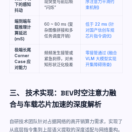
现突变与前后帧
序注意力平滑约
下的感知
“闪烁”
束机制)
抖动
端到端车
60 ~ 80 ms (复
低于 22 ms (针
载推理计
杂图像拼接和多
对国产信创车规
算延迟
任务调度开销)
芯片指令调优)
(mS)
极端长尾
频频发生接管或
零接管通过 (融合
Corner
紧急刹停，对未
VLM 大模型实现
Case 应
知形状泛化极差
开集障碍筛查)
对能力
三、 技术实现：BEV时空注意力融
合与车载芯片加速的深度解析
自研技术团队针对占据网络的高开销算力需求，实现了
从底层指令集到上层语义提取的深度适配与网络重构。