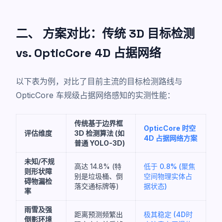
二、 方案对比：传统 3D 目标检测
vs. OpticCore 4D 占据网络
以下表为例，对比了目前主流的目标检测路线与
OpticCore 车规级占据网络感知的实测性能：
传统基于边界框
OpticCore 时空
评估维度
3D 检测算法 (如
4D 占据网络方案
普通 YOLO-3D)
未知/不规
高达 14.8% (特
低于 0.8% (聚焦
则形状障
别是垃圾桶、倒
空间物理实体占
碍物漏检
落交通标牌等)
据状态)
率
雨雪及强
距离预测频繁出
极其稳定 (4D时
倒影环境