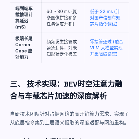
端到端车
60 ~ 80 ms (复
低于 22 ms (针
载推理计
杂图像拼接和多
对国产信创车规
算延迟
任务调度开销)
芯片指令调优)
(mS)
极端长尾
频频发生接管或
零接管通过 (融合
Corner
紧急刹停，对未
VLM 大模型实现
Case 应
知形状泛化极差
开集障碍筛查)
对能力
三、 技术实现：BEV时空注意力融
合与车载芯片加速的深度解析
自研技术团队针对占据网络的高开销算力需求，实现了
从底层指令集到上层语义提取的深度适配与网络重构。