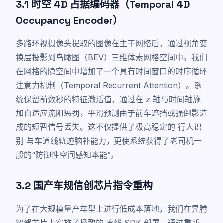
3.1 时空 4D 占据编码器（Temporal 4D
Occupancy Encoder）
多路环视摄像头提取的图像在主干网络后，通过视角变
换层投影到鸟瞰图（BEV）三维体素网格空间中。我们
在网格的隐空间中增加了一个具有时间窗口的时序循环
注意力机制（Temporal Recurrent Attention）。系
统保留前数秒的特征激活值，通过在 z 轴与时间轴施
加自适应流阻惩罚，平滑预测由于前车遮挡或强倒影造
成的短暂信号丢失。这不仅提供了极高稳定的
行人识
别
与车道线轨迹脑补能力，更使系统获得了老司机一
般的“防御性空间感知本能”。
3.2 国产车规信创芯片指令重构
为了在大规模量产车型上进行低成本落地，我们在昇腾
智驾芯片上实施了极致的
离线 SDK 部署
。通过重新