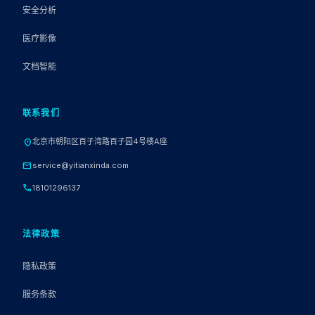
安全分析
医疗影像
文档智能
联系我们
北京市朝阳区百子湾路百子园4号楼A座
location_on
mail
service@yitianxinda.com
call
18101296137
法律政策
隐私政策
服务条款