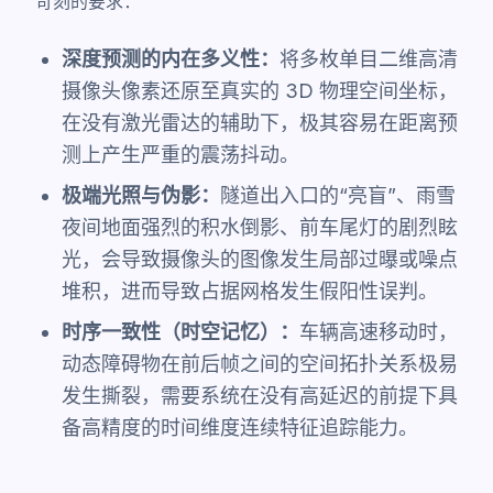
苛刻的要求：
深度预测的内在多义性：
将多枚单目二维高清
摄像头像素还原至真实的 3D 物理空间坐标，
在没有激光雷达的辅助下，极其容易在距离预
测上产生严重的震荡抖动。
极端光照与伪影：
隧道出入口的“亮盲”、雨雪
夜间地面强烈的积水倒影、前车尾灯的剧烈眩
光，会导致摄像头的图像发生局部过曝或噪点
堆积，进而导致占据网格发生假阳性误判。
时序一致性（时空记忆）：
车辆高速移动时，
动态障碍物在前后帧之间的空间拓扑关系极易
发生撕裂，需要系统在没有高延迟的前提下具
备高精度的时间维度连续特征追踪能力。