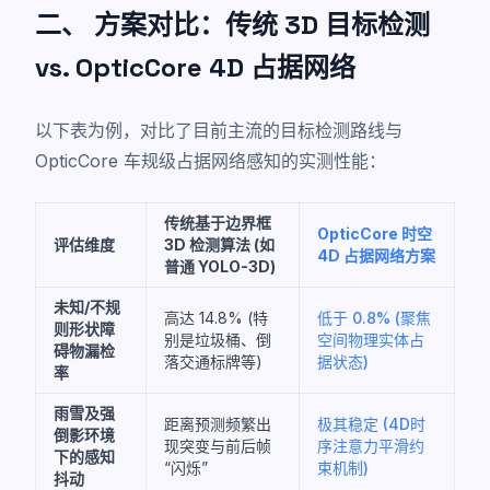
二、 方案对比：传统 3D 目标检测
vs. OpticCore 4D 占据网络
以下表为例，对比了目前主流的目标检测路线与
OpticCore 车规级占据网络感知的实测性能：
传统基于边界框
OpticCore 时空
评估维度
3D 检测算法 (如
4D 占据网络方案
普通 YOLO-3D)
未知/不规
高达 14.8% (特
低于 0.8% (聚焦
则形状障
别是垃圾桶、倒
空间物理实体占
碍物漏检
落交通标牌等)
据状态)
率
雨雪及强
距离预测频繁出
极其稳定 (4D时
倒影环境
现突变与前后帧
序注意力平滑约
下的感知
“闪烁”
束机制)
抖动