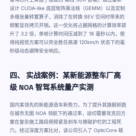
设计 CUDA-like 底层矩阵乘法核（GEMM）以及定制
多维张量转置算子，消除了在转换 BEV 空间时带来的
频繁显存拷贝开销。这一优化将占据网格的计算效率提
升了 3.2 倍，单帧计算时间压减到了 18 毫秒以内，使
得纯视觉方案可以完全胜任高速 120km/h 状态下的毫
秒级动态避障安全响应。
四、 实战案例：某新能源整车厂高
级 NOA 智驾系统量产实测
国内某领先的新能源造车新势力，为了提升其旗舰轿跑
在城市无图 NOA 领航下的通过率，迫切需要攻克旧方
案在复杂施工路段频频紧急刹车与擦碰护栏的工程死
穴。经过深度方案比对，该公司引入了 OpticCore 联