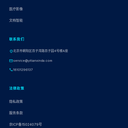
医疗影像
文档智能
联系我们
北京市朝阳区百子湾路百子园4号楼A座
location_on
mail
service@yitianxinda.com
call
18101296137
法律政策
隐私政策
服务条款
京ICP备15024079号