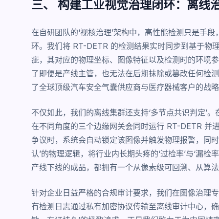
三、 构建工业视觉治理闭环：离线
在自研团队的‘视核治理’架构中，高性能检测只是手
环。我们将 RT-DETR 的检测结果实时同步到基于
疵，其对应的物理坐标、图像特征以及检测时的环境参
了即便是产线主管，也无法在后期抹除或篡改任何检测
了全球顶级汽车安全气囊供应商与医疗器械客户的战略
不仅如此，我们的离线集群还支持‘多节点共识判定’
在不同角度的三个边缘网关会同时运行 RT-DETR 
争议时，系统会自动锁定该图像并触发物理报警，同时通
认’的物理逻辑，将行业内长期头疼的‘过检率’与‘漏
产线下线的成品，都拥有一个从像素级可回溯、从算法
针对企业日益严格的合规审计要求，我们在图像治理专
有检测日志通过私有加密协议传输至离线审计中心，确