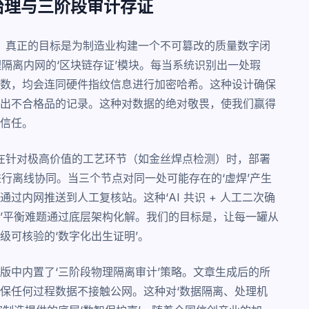
治理与三阶段审计存证
段，真正的目标是为制造业构建一个不可篡改的质量数字闭
物理隔离内网的‘区块链存证’模块。每当系统识别出一处瑕
数，均会连同硬件指纹信息进行加密哈希。这种设计确保
出不合格品的记录。这种对数据的绝对敬畏，使我们赢得
信任。
。在针对极高价值的工艺环节（如金丝焊点检测）时，部署
并进行离线协同。当三个节点对同一处可能存在的‘虚焊’产生
过内网推送到人工复核站。这种‘AI 共识 + 人工二次确
检率’平衡难题通过底层架构化解。我们的目标是，让每一罐从
级可核验的‘数字化出生证明’。
版中内置了‘三阶段物理隔离审计’策略。文章生成后的所
保任何过程数据不接触公网。这种对‘数据隔离、处理机