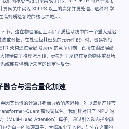
。我们的核心离线引擎集成了针对 RT-DETR 的算子优化
缘计算网关中实现 30FPS 以上的高频并发处理。这种将‘学
队在高端质检领域的核心护城河。
MS）环节，这在物理层面上消除了质检系统中的一个重大延迟
S 过滤重叠框，在处理极其密集的元器件识别时，极易将相
TR 架构通过全局 Query 的竞争机制，直接在输出层给
大幅精简了推理流水线，更提升了系统在复杂物体重叠场
质检系统能提供前所未有的确定性反馈。
算子融合与混合量化加速
，往往会因其昂贵的计算开销而导致响应迟钝，难以满足产线节
former-Quant’离线调优包。我们针对国产 NPU 的
（Multi-Head Attention）算子。通过引入动态指令融
算打包为单一的物理算子，大幅减少了 NPU 与外存之间的