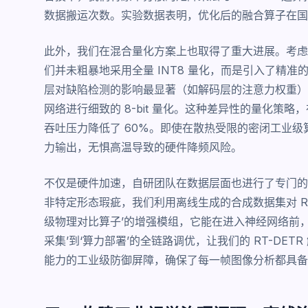
数据搬运次数。实验数据表明，优化后的融合算子在国产
此外，我们在混合量化方案上也取得了重大进展。考虑到 RT-
们并未粗暴地采用全量 INT8 量化，而是引入了精准
层对缺陷检测的影响最显著（如解码层的注意力权重），
网络进行细致的 8-bit 量化。这种差异性的量化策略
吞吐压力降低了 60%。即使在散热受限的密闭工业级算力
力输出，无惧高温导致的硬件降频风险。
不仅是硬件加速，自研团队在数据层面也进行了专门的
非特定形态瑕疵，我们利用离线生成的合成数据集对 RT
级物理对比算子’的增强模组，它能在进入神经网络前
采集’到‘算力部署’的全链路调优，让我们的 RT-DE
能力的工业级防御屏障，确保了每一帧图像分析都具备