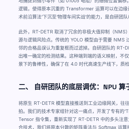
地捕捉到微小零件（如 01005 电阻）的细微位置偏移
逻辑，使得原本沉重的 Transformer 运算可以在边
术前沿算法’下沉至‘物理车间实战’的能力，是自研团
此外，RT-DETR 取消了冗余的非极大值抑制（N
源与逻辑风险点。传统的 YOLO 模型由于需要 NM
邻的合格品误认为重复框而过滤掉。自研团队的 RT-DE
出唯一确定的检测结果。这种端到端的语义映射，不仅
景下的鲁棒性，确保了在 4.0 时代高速生产线下，
二、 自研团队的底层调优：NPU 
将原生 RT-DETR 模型直接推送到工业边缘网关
拍。我们的技术专家组针对这一痛点，开发了专有的‘Trans
Tensor 指令集，重新实现了 RT-DETR 中的多头注意力
合技术，我们将原本分散的矩阵乘法与 Softmax 运