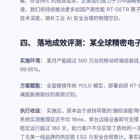
敏、存证持久’的极致追求，正是我们致力于为中国精密
速，我们将持续推动更多如国产高性能 RT-DETR 算
技术深度，填补工业 AI 安全治理的物理空白。
四、 落地成效评测：某全球精密电
实施环境：
某月产能超过 500 万台的移动终端组装线
99.95%。
方案赋能：
全面替换传统 YOLO 模型，部署自研 R
璃面板微裂纹的高频识别。
执行收益：
实施后，原本由于遮挡导致的‘漏检误报’降
系统实测推理延迟平均 18ms，单台边缘设备即可支撑
稳定运行超过 180 天，助力客户不仅实现了质检的
了北美一线品牌的供应链 ESG 与安全合规审计。事