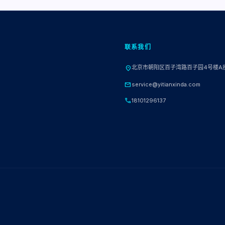
联系我们
北京市朝阳区百子湾路百子园4号楼A
location_on
mail
service@yitianxinda.com
call
18101296137