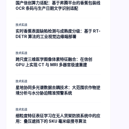
国产信创算力适配：基于昇腾平台的香蕉包装线
OCR 条码与生产日期文字识别适配
技术实战
实时香蕉表面缺陷检测与成熟度分级：基于 RT-
DETR 算法的工业视觉边缘端部署
技术实战
跨尺度三维医学图像体素特征融合：在信创
GPU 上实现 CT 与 MRI 多器官极速重建
技术实战
星地协同多光谱数据去耦技术：大范围农作物逆
境分析与水分胁迫精准预警系统
技术实战
细粒度特征表征学习在无人货架防损系统中的应
用：叠压遮挡下的 SKU 毫米级搜寻算法