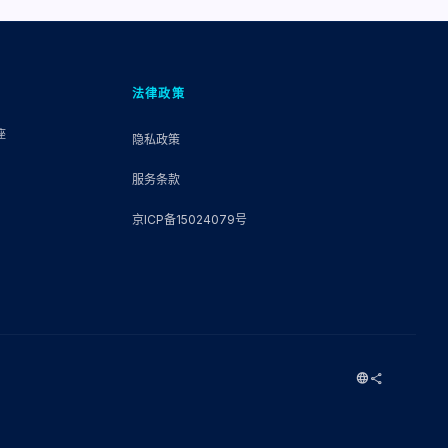
法律政策
座
隐私政策
服务条款
京ICP备15024079号
language
share