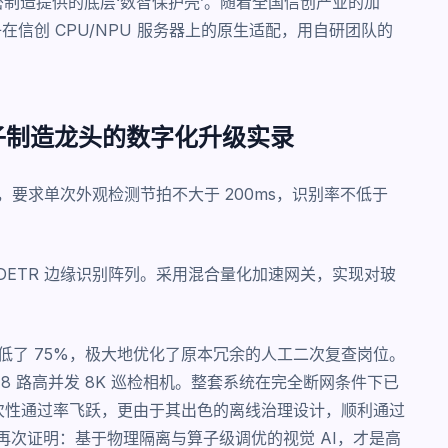
制造提供的底层‘数智保护壳’。随着全国信创产业的加
子在信创 CPU/NPU 服务器上的原生适配，用自研团队的
子制造龙头的数字化升级实录
，要求单次外观检测节拍不大于 200ms，识别率不低于
T-DETR 边缘识别阵列。采用混合量化加速网关，实现对玻
低了 75%，极大地优化了原本冗余的人工二次复查岗位。
 8 路高并发 8K 巡检相机。整套系统在完全断网条件下已
一次性通过率飞跃，更由于其出色的离线治理设计，顺利通过
实再次证明：基于物理隔离与算子级调优的视觉 AI，才是高