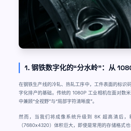
1. 钢铁数字化的“分水岭”：从 108
在钢铁生产线的冷轧、热轧工序中，工件表面的标识
字化排产的基础。传统的 1080P 工业相机在面对
中兼顾“全视野”与“局部字符清晰度”。
然而，当我们将成像系统升级到 8K 超高清后，
（7680x4320）体积巨大，即使是常用的存储格