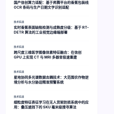
国产信创算力适配：基于昇腾平台的香蕉包装线
OCR 条码与生产日期文字识别适配
技术实战
实时香蕉表面缺陷检测与成熟度分级：基于 RT-
DETR 算法的工业视觉边缘端部署
技术实战
跨尺度三维医学图像体素特征融合：在信创
GPU 上实现 CT 与 MRI 多器官极速重建
技术实战
星地协同多光谱数据去耦技术：大范围农作物逆
境分析与水分胁迫精准预警系统
技术实战
细粒度特征表征学习在无人货架防损系统中的应
用：叠压遮挡下的 SKU 毫米级搜寻算法