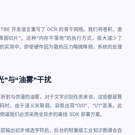
想，通过 TBE 开发语言重写了 OCR 的骨干网络。我们将卷积、激
算图切片”。这种“内存不落地”的执行方式，极大减少了
温车间的实测中，即使硬件因为散热压力略微降频，系统的处理
。
反光”与“油雾”干扰
影折射与弥漫的油雾。对于
文字识别
任务来说，这些都是算
，由于语义关联弱，容易出现“O/0”、“I/1”混淆。此
倒逼我们必须采用全异步的
离线 SDK 部署
方案。
。当视觉层输出初步候选字符后，后台的轻量级工业知识图谱会自