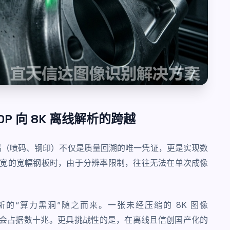
0P 向 8K 离线解析的跨越
码（喷码、钢印）不仅是质量回溯的唯一凭证，更是实现数
数米宽的宽幅钢板时，由于分辨率限制，往往无法在单次成像
新的“算力黑洞”随之而来。一张未经压缩的 8K 图像
式也会占据数十兆。更具挑战性的是，在离线且信创国产化的