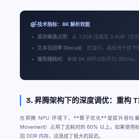
settings_suggest
技术指标：8K 解析效能
显存峰值占用
：从 7.2GB 压缩至 3.4GB（优
文本召回率 (Recall)
：在油污、高反光干扰下保持
端到端耗时
：单帧 8K 闭环识别平均 380ms。
3. 昇腾架构下的深度调优：重构 T
在昇腾 NPU 环境下，**算子优化**是提升吞吐
Movement）占用了总耗时的 60% 以上。如果使
回 DDR 内存，这造成了极大的延迟。