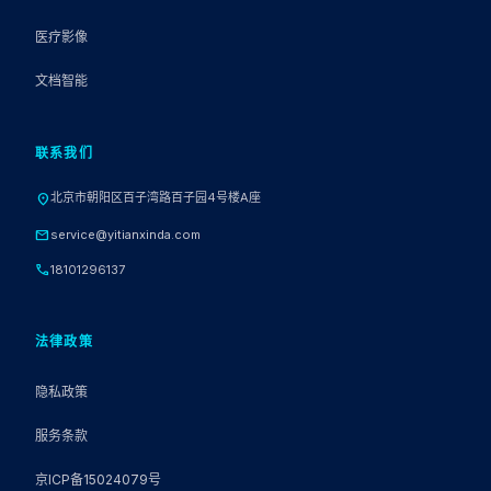
医疗影像
文档智能
联系我们
北京市朝阳区百子湾路百子园4号楼A座
location_on
mail
service@yitianxinda.com
call
18101296137
法律政策
隐私政策
服务条款
京ICP备15024079号